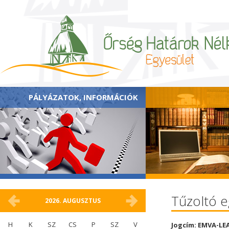
PÁLYÁZATOK, INFORMÁCIÓK
Tűzoltó 
2026.
AUGUSZTUS
H
K
SZ
CS
P
SZ
V
Jogcím: EMVA-LE