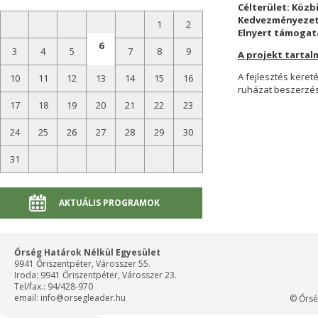
Célterület: Közb
Kedvezményezett
1
2
Elnyert támogatá
6
3
4
5
7
8
9
A projekt tartal
A fejlesztés kere
10
11
12
13
14
15
16
ruházat beszerzés
17
18
19
20
21
22
23
24
25
26
27
28
29
30
31
AKTUÁLIS PROGRAMOK
Őrség Határok Nélkül Egyesület
9941 Őriszentpéter, Városszer 55.
Iroda: 9941 Őriszentpéter, Városszer 23.
Tel/fax.: 94/428-970
email:
info@orsegleader.hu
© Őrsé