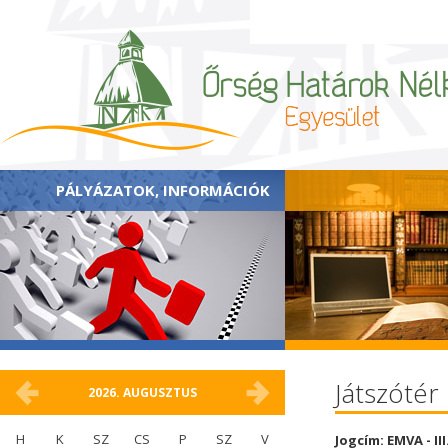
PÁLYÁZATOK, INFORMÁCIÓK
Játszótér 
2026.
AUGUSZTUS
H
K
SZ
CS
P
SZ
V
Jogcím: EMVA - II