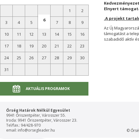
Kedvezményezet
Elnyert támogatá
1
2
.A projekt tarta
6
3
4
5
7
8
9
Az Új Magyarország
támogatást a tele
10
11
12
13
14
15
16
szabadidő aktív és
17
18
19
20
21
22
23
24
25
26
27
28
29
30
31
AKTUÁLIS PROGRAMOK
Őrség Határok Nélkül Egyesület
9941 Őriszentpéter, Városszer 55.
Iroda: 9941 Őriszentpéter, Városszer 23.
Tel/fax.: 94/428-970
email:
info@orsegleader.hu
© Őrsé