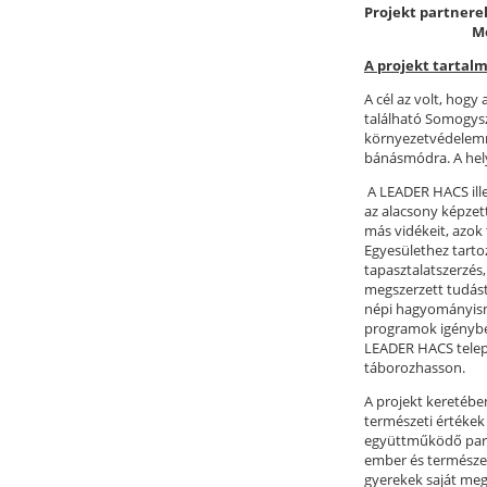
Projekt partnerek
Mócz és Tár
A projekt tartalm
A cél az volt, hog
található Somogysz
környezetvédelemme
bánásmódra. A helyi
A LEADER HACS ille
az alacsony képzet
más vidékeit, azok
Egyesülethez tartoz
tapasztalatszerzés,
megszerzett tudást
népi hagyományisme
programok igénybev
LEADER HACS települ
táborozhasson.
A projekt keretébe
természeti értékek
együttműködő partn
ember és természet
gyerekek saját megf