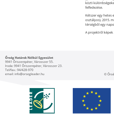
közti különbségeke
felfedezése.
Kétszer egy hetes er
osztályos), 2015. m
térségből egy napos
A projektről képek 
Őrség Határok Nélkül Egyesület
9941 Őriszentpéter, Városszer 55.
Iroda: 9941 Őriszentpéter, Városszer 23.
Tel/fax.: 94/428-970
email:
info@orsegleader.hu
© Őrsé