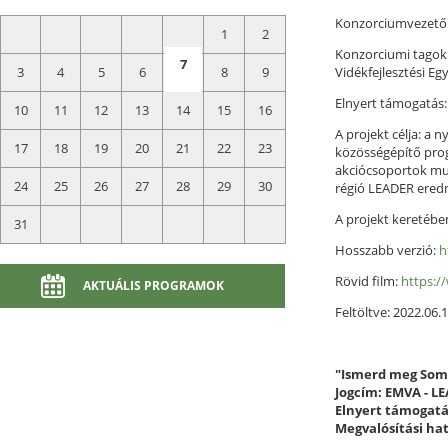
Konzorciumvezet
1
2
Konzorciumi tagok: 
7
3
4
5
6
8
9
Vidékfejlesztési E
Elnyert támogatás:
10
11
12
13
14
15
16
A projekt célja: a
17
18
19
20
21
22
23
közösségépítő prog
akciócsoportok mu
24
25
26
27
28
29
30
régió LEADER eredm
A projekt keretében
31
Hosszabb verzió:
h
Rövid film:
https:
AKTUÁLIS PROGRAMOK
Feltöltve: 2022.06.1
"Ismerd meg Somo
Jogcím: EMVA - L
Elnyert támogatás
Megvalósítási hat