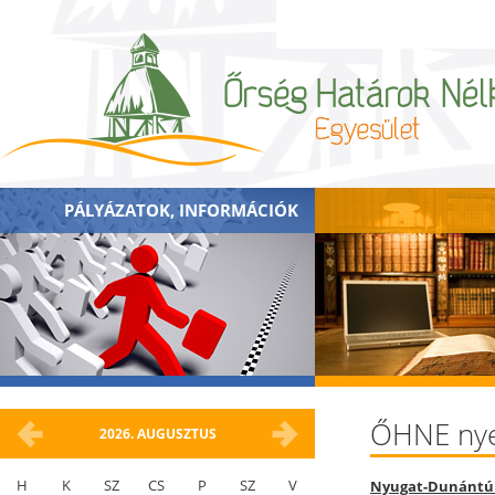
PÁLYÁZATOK, INFORMÁCIÓK
ŐHNE nye
2026.
AUGUSZTUS
H
K
SZ
CS
P
SZ
V
Nyugat-Dunántúl