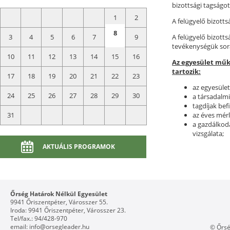
bizottsági tagságot
1
2
A felügyelő bizotts
8
3
4
5
6
7
9
A felügyelő bizotts
tevékenységük sorá
10
11
12
13
14
15
16
Az egyesület műk
tartozik:
17
18
19
20
21
22
23
az egyesület
24
25
26
27
28
29
30
a társadalm
tagdíjak bef
31
az éves mérl
a gazdálkodá
vizsgálata;
AKTUÁLIS PROGRAMOK
Őrség Határok Nélkül Egyesület
9941 Őriszentpéter, Városszer 55.
Iroda: 9941 Őriszentpéter, Városszer 23.
Tel/fax.: 94/428-970
email:
info@orsegleader.hu
© Őrsé