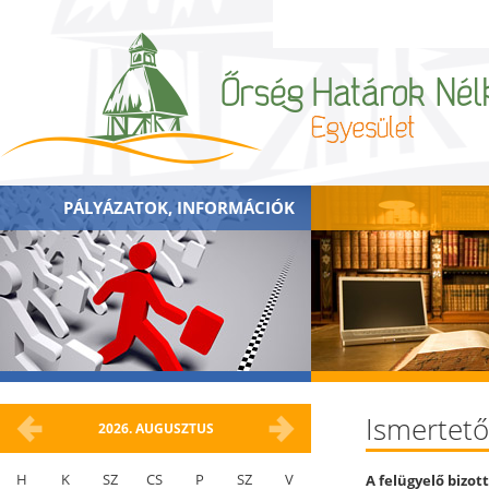
PÁLYÁZATOK, INFORMÁCIÓK
Ismertető
2026.
AUGUSZTUS
H
K
SZ
CS
P
SZ
V
A felügyelő bizott