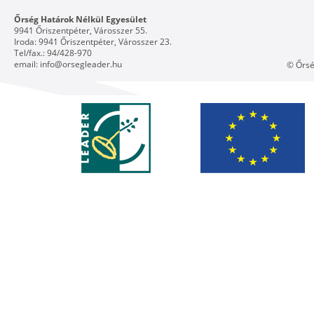
Őrség Határok Nélkül Egyesület
9941 Őriszentpéter, Városszer 55.
Iroda: 9941 Őriszentpéter, Városszer 23.
Tel/fax.: 94/428-970
email:
info@orsegleader.hu
© Őrsé