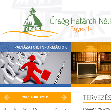
PÁLYÁZATOK, INFORMÁCIÓK
TERVEZÉS
2026.
AUGUSZTUS
H
K
SZ
CS
P
SZ
V
Elindult a 2023-2027