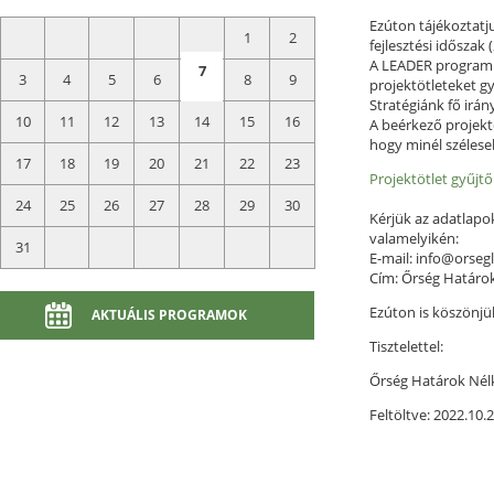
Ezúton tájékoztatj
1
2
fejlesztési időszak 
A LEADER program l
7
3
4
5
6
8
9
projektötleteket g
Stratégiánk fő irán
10
11
12
13
14
15
16
A beérkező projektö
hogy minél széles
17
18
19
20
21
22
23
Projektötlet gyűjtő
24
25
26
27
28
29
30
Kérjük az adatlapo
valamelyikén:
31
E-mail: info@orseg
Cím: Őrség Határok
Ezúton is köszönj
AKTUÁLIS PROGRAMOK
Tisztelettel:
Őrség Határok Nél
Feltöltve: 2022.10.2